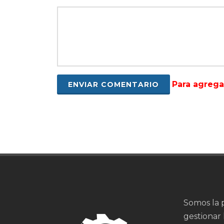
Para agreg
Somos la 
gestionar 