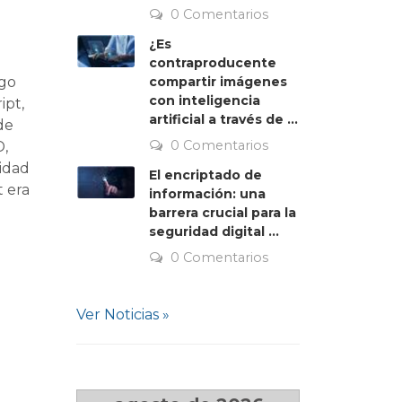
0 Comentarios
¿Es
contraproducente
compartir imágenes
igo
con inteligencia
ipt,
artificial a través de ...
de
0 Comentarios
D,
lidad
El encriptado de
t era
información: una
barrera crucial para la
seguridad digital ...
0 Comentarios
Ver Noticias »