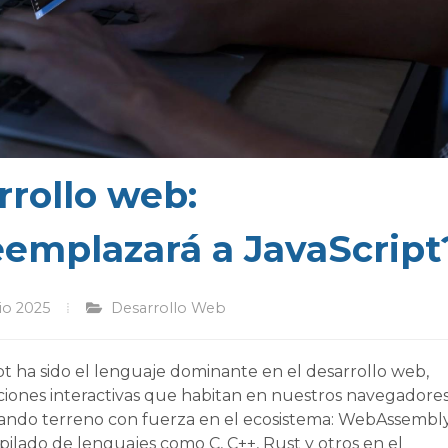
rrollo web:
emplazará a JavaScript
io 2025
Desarrollo Web
t ha sido el lenguaje dominante en el desarrollo web,
aciones interactivas que habitan en nuestros navegadores
ando terreno con fuerza en el ecosistema: WebAssembl
ilado de lenguajes como C, C++, Rust y otros en el