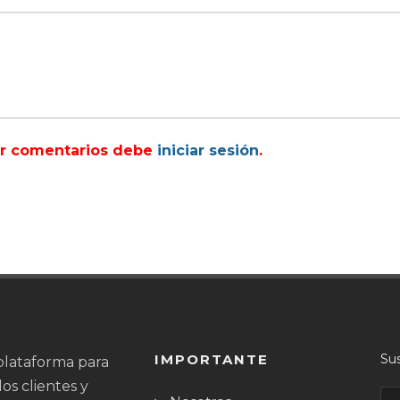
ar comentarios debe
iniciar sesión
.
IMPORTANTE
Sus
plataforma para
los clientes y