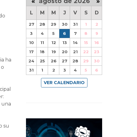
«
agosto de 2026
»
L
M
M
J
V
S
D
do
27
28
29
30
31
1
2
3
4
5
6
7
8
9
10
11
12
13
14
15
16
17
18
19
20
21
22
23
ia ha
24
25
26
27
28
29
30
 o
31
1
2
3
4
5
6
VER CALENDARIO
cipal
r:
a una
o su