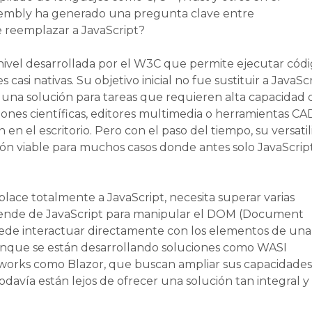
embly ha generado una pregunta clave entre
e reemplazar a JavaScript?
ivel desarrollada por el W3C que permite ejecutar cód
asi nativas. Su objetivo inicial no fue sustituir a JavaScr
na solución para tareas que requieren alta capacidad 
ones científicas, editores multimedia o herramientas CA
n el escritorio. Pero con el paso del tiempo, su versati
ión viable para muchos casos donde antes solo JavaScrip
ce totalmente a JavaScript, necesita superar varias
pende de JavaScript para manipular el DOM (Document
uede interactuar directamente con los elementos de una
unque se están desarrollando soluciones como WASI
works como Blazor, que buscan ampliar sus capacidades
davía están lejos de ofrecer una solución tan integral y