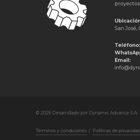
proyectos
Ubicación
San José, 
Teléfono
WhatsAp
Email:
info@dyn
© 2025 Desarrollado por Dynamic Advance S.A.
Términos y condiciones
/
Políticas de privacida