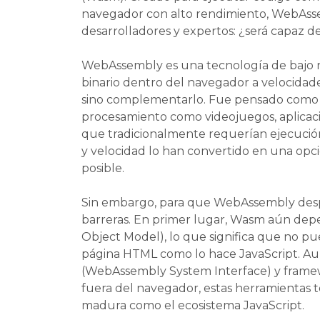
navegador con alto rendimiento, WebAss
desarrolladores y expertos: ¿será capaz d
WebAssembly es una tecnología de bajo n
binario dentro del navegador a velocidades c
sino complementarlo. Fue pensado como u
procesamiento como videojuegos, aplicaci
que tradicionalmente requerían ejecución e
y velocidad lo han convertido en una opc
posible.
Sin embargo, para que WebAssembly despla
barreras. En primer lugar, Wasm aún de
Object Model), lo que significa que no p
página HTML como lo hace JavaScript. A
(WebAssembly System Interface) y frame
fuera del navegador, estas herramientas to
madura como el ecosistema JavaScript.