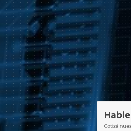
Hable
Cotizá nues